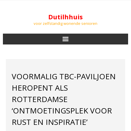
Dutilhhuis
voor zelfstandig wonende senioren
NIEUWS
BEWONERS
VOORMALIG TBC-PAVILJOEN
DOWNLOADS
HEROPENT ALS
PODCASTS
ROTTERDAMSE
‘ONTMOETINGSPLEK VOOR
AGENDA
RUST EN INSPIRATIE’
LUCHTKWALITEIT