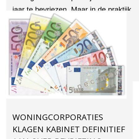
jaar te bevriezen. Maar in de praktijk
blijkt het plan zoveel nadelige
bijeffecten te hebben dat de steun
ervoor […]
LEES MEER
WONINGCORPORATIES
KLAGEN KABINET DEFINITIEF