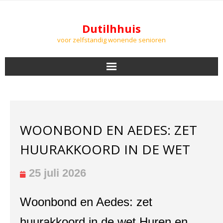
Dutilhhuis
voor zelfstandig wonende senioren
NIEUWS
BEWONERS
WOONBOND EN AEDES: ZET
DOWNLOADS
HUURAKKOORD IN DE WET
PODCASTS
25 juli 2026
AGENDA
Woonbond en Aedes: zet
LUCHTKWALITEIT
huurakkoord in de wet Huren en