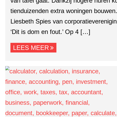
van tafel gaat. Dankzij hogere huren k
tienduizenden extra woningen bouwen. 
Liesbeth Spies van corporatieverenigi
‘Dit is dom en fout.’ Op 4 […]
LEES MEER