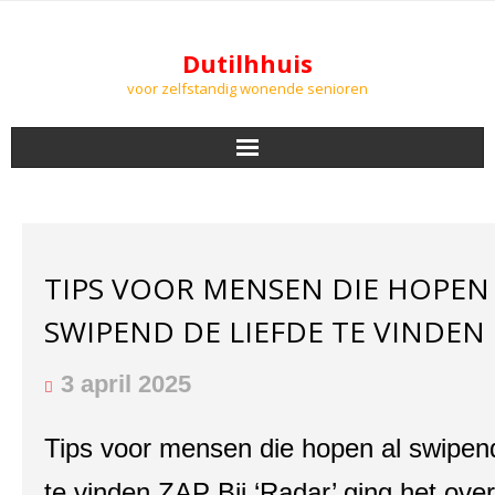
Dutilhhuis
voor zelfstandig wonende senioren
NIEUWS
BEWONERS
TIPS VOOR MENSEN DIE HOPEN
DOWNLOADS
SWIPEND DE LIEFDE TE VINDEN
PODCASTS
3 april 2025
AGENDA
Tips voor mensen die hopen al swipen
LUCHTKWALITEIT
te vinden ZAP Bij ‘Radar’ ging het over