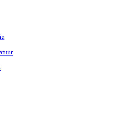
ie
atuur
6