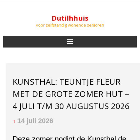
Dutilhhuis
voor zelfstandig wonende senioren
NIEUWS
BEWONERS
KUNSTHAL: TEUNTJE FLEUR
DOWNLOADS
MET DE GROTE ZOMER HUT –
PODCASTS
4 JULI T/M 30 AUGUSTUS 2026
AGENDA
14 juli 2026
LUCHTKWALITEIT
Deze zomer nodigt de Kunsthal de