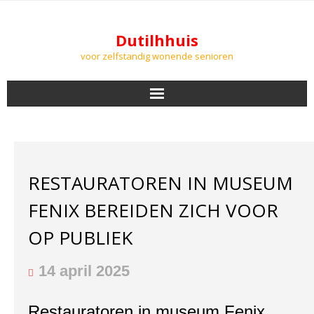
Dutilhhuis
voor zelfstandig wonende senioren
NIEUWS
BEWONERS
RESTAURATOREN IN MUSEUM
DOWNLOADS
FENIX BEREIDEN ZICH VOOR
PODCASTS
OP PUBLIEK
AGENDA
14 april 2025
LUCHTKWALITEIT
Restauratoren in museum Fenix