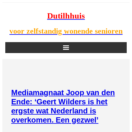
Dutilhhuis
voor zelfstandig wonende senioren
NIEUWS
BEWONERS
DOWNLOADS
Mediamagnaat Joop van den
Ende: ‘Geert Wilders is het
PODCASTS
ergste wat Nederland is
AGENDA
overkomen. Een gezwel’