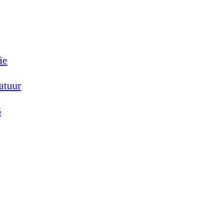
ie
atuur
6