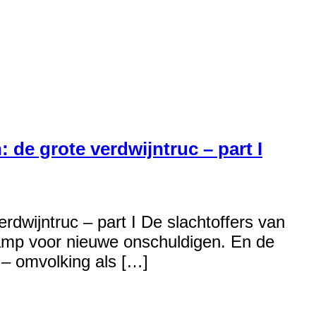
 de grote verdwijntruc – part I
rdwijntruc – part I De slachtoffers van
kamp voor nieuwe onschuldigen. En de
 – omvolking als […]