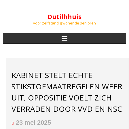
Dutilhhuis
voor zelfstandig wonende senioren
NIEUWS
BEWONERS
KABINET STELT ECHTE
DOWNLOADS
STIKSTOFMAATREGELEN WEER
PODCASTS
UIT, OPPOSITIE VOELT ZICH
VERRADEN DOOR VVD EN NSC
AGENDA
LUCHTKWALITEIT
23 mei 2025