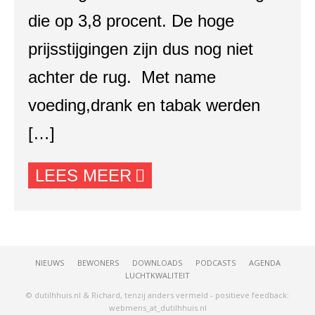
die op 3,8 procent. De hoge
prijsstijgingen zijn dus nog niet
achter de rug. Met name
voeding,drank en tabak werden
[…]
LEES MEER
NIEUWS
BEWONERS
DOWNLOADS
PODCASTS
AGENDA
LUCHTKWALITEIT
© dutilhhuis.nl & Richard, tenzij anders vermeld - positieve feedback:
webmens_at_dutilhhuis.nl