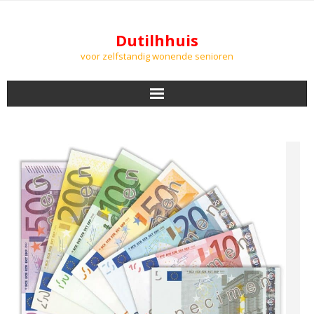
Dutilhhuis
voor zelfstandig wonende senioren
NIEUWS
BEWONERS
DOWNLOADS
PODCASTS
AGENDA
LUCHTKWALITEIT