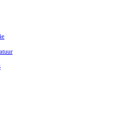
ie
atuur
6