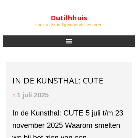
Dutilhhuis
voor zelfstandig wonende senioren
NIEUWS
BEWONERS
IN DE KUNSTHAL: CUTE
DOWNLOADS
1 juli 2025
PODCASTS
In de Kunsthal: CUTE 5 juli t/m 23
AGENDA
november 2025 Waarom smelten
LUCHTKWALITEIT
we bij het zien van een