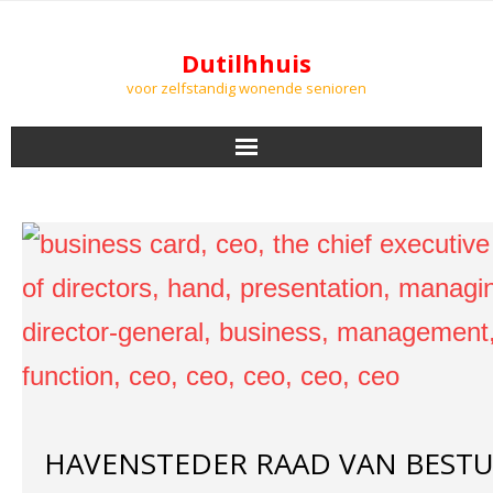
Dutilhhuis
voor zelfstandig wonende senioren
NIEUWS
BEWONERS
DOWNLOADS
PODCASTS
AGENDA
HAVENSTEDER RAAD VAN BEST
LUCHTKWALITEIT