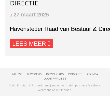
DIRECTIE
27 maart 2025
Havensteder Raad van Bestuur & Direc
LEES MEER
NIEUWS
BEWONERS
DOWNLOADS
PODCASTS
AGENDA
LUCHTKWALITEIT
© dutilhhuis.nl & Richard, tenzij anders vermeld - positieve feedback:
webmens_at_dutilhhuis.nl