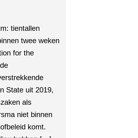
um: tientallen
 binnen twee weken
tion for the
 de
 verstrekkende
n State uit 2019,
szaken als
sma niet binnen
ofbeleid komt.