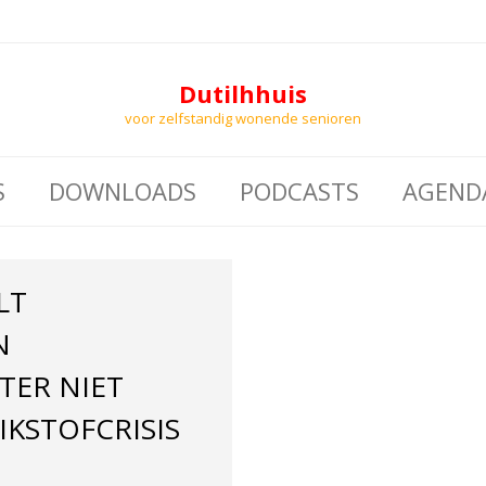
Dutilhhuis
voor zelfstandig wonende senioren
S
DOWNLOADS
PODCASTS
AGEND
LT
N
TER NIET
IKSTOFCRISIS