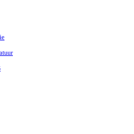
ie
atuur
6