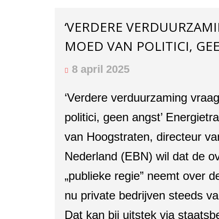
‘VERDERE VERDUURZAM
MOED VAN POLITICI, GE
8 april 2025
‘Verdere verduurzaming vraa
politici, geen angst’ Energietr
van Hoogstraten, directeur v
Nederland (EBN) wil dat de o
„publieke regie” neemt over de
nu private bedrijven steeds v
Dat kan bij uitstek via staatsb