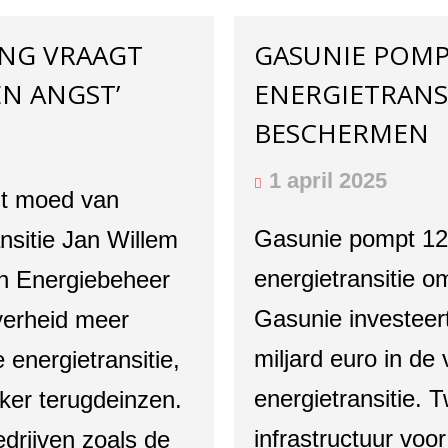
ING VRAAGT
GASUNIE POMP
EN ANGST’
ENERGIETRANSI
BESCHERMEN
1 april 2025
gt moed van
Gasunie pompt 12 
ansitie Jan Willem
energietransitie o
an Energiebeheer
Gasunie investeer
verheid meer
miljard euro in de
 energietransitie,
energietransitie.
aker terugdeinzen.
infrastructuur vo
edrijven zoals de