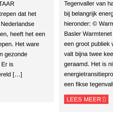
Tegenvaller van ha
NTAAR
bij belangrijk energ
epen dat het
hieronder: © Warmt
e Nederlandse
Basler Warmtenet 
gen, heeft het een
een groot publiek 
oepen. Het ware
valt bijna twee ke
en gezonde
geraamd. Het is ni
Er is
energietransitiepr
ereld […]
een fikse tegenval
LEES MEER