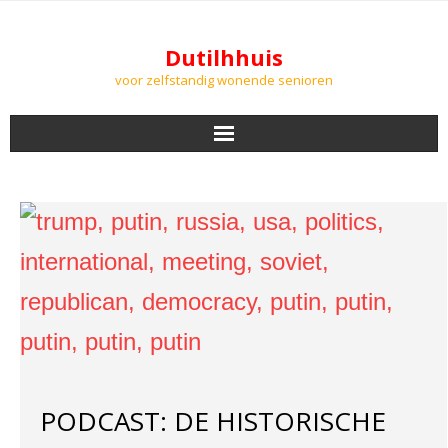
Dutilhhuis
voor zelfstandig wonende senioren
NIEUWS
BEWONERS
DOWNLOADS
PODCASTS
AGENDA
PODCAST: DE HISTORISCHE
LUCHTKWALITEIT