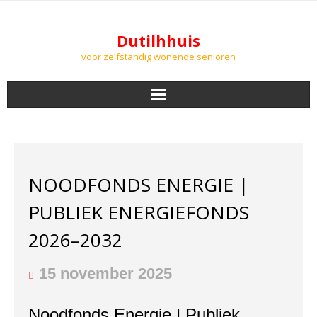
Dutilhhuis
voor zelfstandig wonende senioren
NIEUWS
BEWONERS
NOODFONDS ENERGIE |
DOWNLOADS
PUBLIEK ENERGIEFONDS
PODCASTS
2026–2032
AGENDA
15 november 2025
LUCHTKWALITEIT
Noodfonds Energie | Publiek