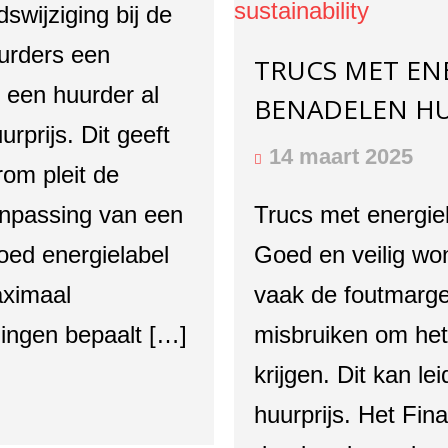
swijziging bij de
urders een
TRUCS MET EN
 een huurder al
BENADELEN H
rprijs. Dit geeft
14 maart 2025
rom pleit de
npassing van een
Trucs met energie
oed energielabel
Goed en veilig won
aximaal
vaak de foutmarge
ningen bepaalt […]
misbruiken om het 
krijgen. Dit kan l
huurprijs. Het Fin