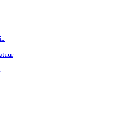
ie
atuur
6