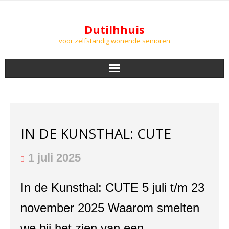
Dutilhhuis
voor zelfstandig wonende senioren
NIEUWS
BEWONERS
IN DE KUNSTHAL: CUTE
DOWNLOADS
1 juli 2025
PODCASTS
In de Kunsthal: CUTE 5 juli t/m 23
AGENDA
november 2025 Waarom smelten
LUCHTKWALITEIT
we bij het zien van een