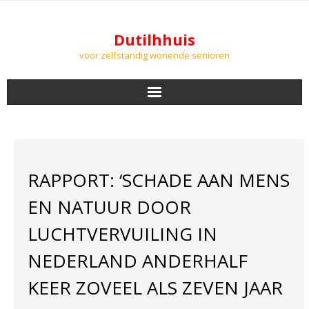
Dutilhhuis
voor zelfstandig wonende senioren
NIEUWS
BEWONERS
RAPPORT: ‘SCHADE AAN MENS
DOWNLOADS
EN NATUUR DOOR
PODCASTS
LUCHTVERVUILING IN
NEDERLAND ANDERHALF
AGENDA
KEER ZOVEEL ALS ZEVEN JAAR
LUCHTKWALITEIT