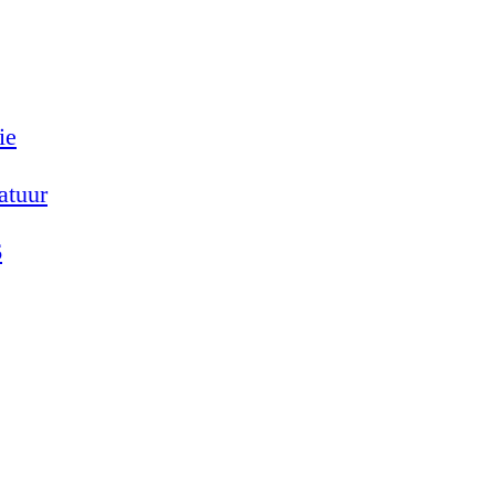
ie
atuur
6