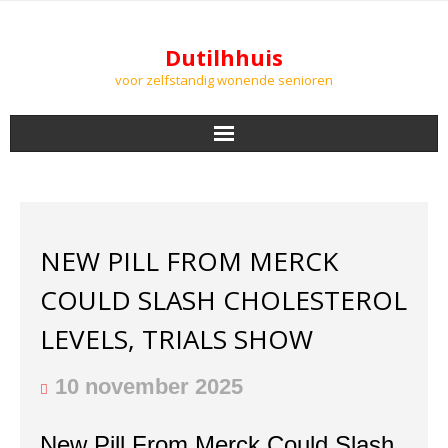
Dutilhhuis
voor zelfstandig wonende senioren
NIEUWS
BEWONERS
NEW PILL FROM MERCK
DOWNLOADS
COULD SLASH CHOLESTEROL
PODCASTS
LEVELS, TRIALS SHOW
AGENDA
10 november 2025
LUCHTKWALITEIT
New Pill From Merck Could Slash