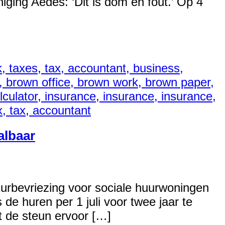
ging Aedes: ‘Dit is dom en fout.’ Op 4
albaar
huurbevriezing voor sociale huurwoningen
e huren per 1 juli voor twee jaar te
at de steun ervoor […]