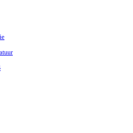
ie
atuur
6