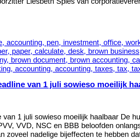
zitter Liesbeth Spies van corporatievereni
adline van 1 juli sowieso moeilijk ha
e van 1 juli sowieso moeilijk haalbaar De 
n PVV, VVD, NSC en BBB beloofden onlangs d
plan zoveel nadelige bijeffecten te hebben d