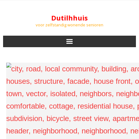
Dutilhhuis
voor zelfstandig wonende senioren
NIEUWS
BEWONERS
DOWNLOADS
PODCASTS
AGENDA
LUCHTKWALITEIT