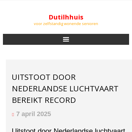
Dutilhhuis
voor zelfstandig wonende senioren
NIEUWS
BEWONERS
UITSTOOT DOOR
DOWNLOADS
NEDERLANDSE LUCHTVAART
PODCASTS
BEREIKT RECORD
AGENDA
7 april 2025
LUCHTKWALITEIT
Uitstoot door Nederlandse luchtvaart